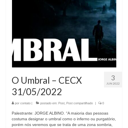
3
O Umbral – CECX
JUN 2022
31/05/2022
por
contato
|
postado em:
Post
,
Post compartilhado
|
0
Palestrante: JORGE ALBINO. “A maioria das pessoas
costuma designar o umbral como o inferno ou purgatório,
porém nós veremos que se trata de uma zona sombria,