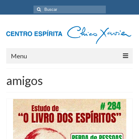
Buscar
por:
Menu
Home
amigos
Programação Geral
Sobre nós
Eventos
Artigos
Contato