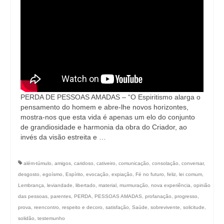
PERDA DE PESSOAS AMADAS – “O Espiritismo alarga o
pensamento do homem e abre-lhe novos horizontes,
mostra-nos que esta vida é apenas um elo do conjunto
de grandiosidade e harmonia da obra do Criador, ao
invés da visão estreita e …
além-túmulo
,
amigos
,
caridoso
,
cativeiro
,
comunicação
,
consolação
,
conversar
,
desgosto
,
egoísmo
,
Espírito
,
evocação
,
expiação
,
Fé no futuro
,
feliz
,
lei comum
,
Lembrança
,
leviandade
,
libertado
,
material
,
murmuração
,
nova experiência
,
opinião
das pessoas
,
parentes
,
PERDA
,
PESSOAS AMADAS
,
profanação
,
progresso
,
prova
,
reencontro
,
respeito e decoro
,
satisfação
,
Saúde
,
sobrevivente
,
solicitude
,
solidão
,
testemunho