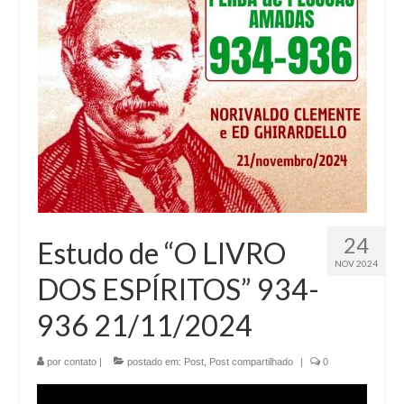
24
Estudo de “O LIVRO
NOV 2024
DOS ESPÍRITOS” 934-
936 21/11/2024
por
contato
|
postado em:
Post
,
Post compartilhado
|
0