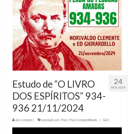
24
Estudo de “O LIVRO
NOV 2024
DOS ESPÍRITOS” 934-
936 21/11/2024
por
contato
|
postado em:
Post
,
Post compartilhado
|
0