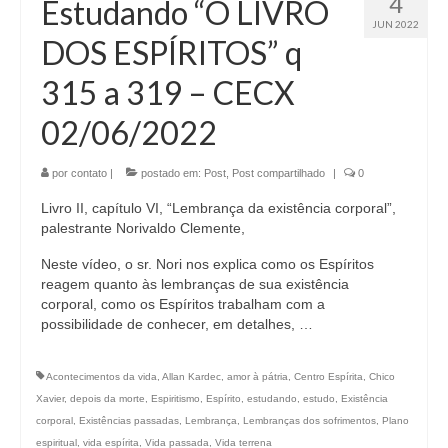
4
Estudando “O LIVRO
JUN 2022
DOS ESPÍRITOS” q
315 a 319 – CECX
02/06/2022
por
contato
|
postado em:
Post
,
Post compartilhado
|
0
Livro II, capítulo VI, “Lembrança da existência corporal”,
palestrante Norivaldo Clemente,
Neste vídeo, o sr. Nori nos explica como os Espíritos
reagem quanto às lembranças de sua existência
corporal, como os Espíritos trabalham com a
possibilidade de conhecer, em detalhes, …
Acontecimentos da vida
,
Allan Kardec
,
amor à pátria
,
Centro Espírita
,
Chico
Xavier
,
depois da morte
,
Espiritismo
,
Espírito
,
estudando
,
estudo
,
Existência
corporal
,
Existências passadas
,
Lembrança
,
Lembranças dos sofrimentos
,
Plano
espiritual
,
vida espírita
,
Vida passada
,
Vida terrena