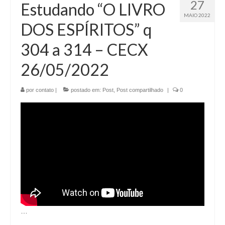
27
Estudando “O LIVRO
MAIO 2022
DOS ESPÍRITOS” q
304 a 314 – CECX
26/05/2022
por
contato
|
postado em:
Post
,
Post compartilhado
|
0
…