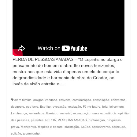
PERDA DE PESSOAS AMADAS – “O Espiritismo alarga o
pensamento do homem e abre-lhe novos horizontes,
mostra-nos que esta vida é apenas um elo do conjunto
de grandiosidade e harmonia da obra do Criador, ao
invés da visão estreita e …
além-túmulo
,
amigos
,
caridoso
,
cativeiro
,
comunicação
,
consolação
,
conversar
,
desgosto
,
egoísmo
,
Espírito
,
evocação
,
expiação
,
Fé no futuro
,
feliz
,
lei comum
,
Lembrança
,
leviandade
,
libertado
,
material
,
murmuração
,
nova experiência
,
opinião
das pessoas
,
parentes
,
PERDA
,
PESSOAS AMADAS
,
profanação
,
progresso
,
prova
,
reencontro
,
respeito e decoro
,
satisfação
,
Saúde
,
sobrevivente
,
solicitude
,
solidão
,
testemunho