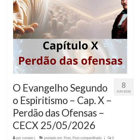
8
O Evangelho Segundo
JUN 2026
o Espiritismo – Cap. X –
Perdão das Ofensas –
CECX 25/05/2026
por
contato
|
postado em:
Post
,
Post compartilhado
|
0