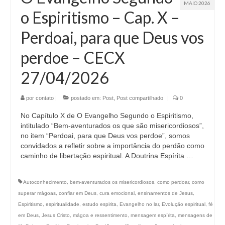
MAIO 2026
o Espiritismo – Cap. X –
Perdoai, para que Deus vos
perdoe – CECX
27/04/2026
por
contato
|
postado em:
Post
,
Post compartilhado
|
0
No Capítulo X de O Evangelho Segundo o Espiritismo,
intitulado “Bem-aventurados os que são misericordiosos”,
no item “Perdoai, para que Deus vos perdoe”, somos
convidados a refletir sobre a importância do perdão como
caminho de libertação espiritual. A Doutrina Espírita …
Autoconhecimento
,
bem-aventurados os misericordiosos
,
como perdoar
,
como
superar mágoas
,
confiar em Deus
,
cura emocional
,
ensinamentos de Jesus
,
Espiritismo
,
espiritualidade
,
estudo espirita
,
Evangelho no lar
,
Evolução espiritual
,
fé
em Deus
,
Jesus Cristo
,
mágoa e ressentimento
,
mensagem espírita
,
mensagens de