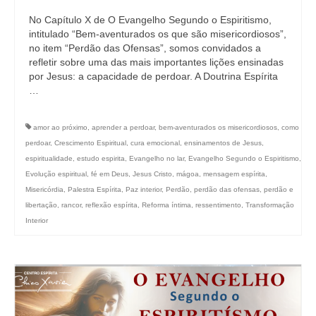
No Capítulo X de O Evangelho Segundo o Espiritismo,
intitulado “Bem-aventurados os que são misericordiosos”,
no item “Perdão das Ofensas”, somos convidados a
refletir sobre uma das mais importantes lições ensinadas
por Jesus: a capacidade de perdoar. A Doutrina Espírita
…
amor ao próximo
,
aprender a perdoar
,
bem-aventurados os misericordiosos
,
como
perdoar
,
Crescimento Espiritual
,
cura emocional
,
ensinamentos de Jesus
,
espiritualidade
,
estudo espirita
,
Evangelho no lar
,
Evangelho Segundo o Espiritismo
,
Evolução espiritual
,
fé em Deus
,
Jesus Cristo
,
mágoa
,
mensagem espírita
,
Misericórdia
,
Palestra Espírita
,
Paz interior
,
Perdão
,
perdão das ofensas
,
perdão e
libertação
,
rancor
,
reflexão espírita
,
Reforma íntima
,
ressentimento
,
Transformação
Interior