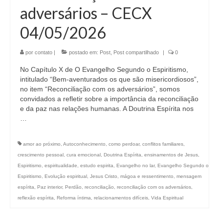
adversários – CECX
04/05/2026
por
contato
|
postado em:
Post
,
Post compartilhado
|
0
No Capítulo X de O Evangelho Segundo o Espiritismo,
intitulado “Bem-aventurados os que são misericordiosos”,
no item “Reconciliação com os adversários”, somos
convidados a refletir sobre a importância da reconciliação
e da paz nas relações humanas. A Doutrina Espírita nos
…
amor ao próximo
,
Autoconhecimento
,
como perdoar
,
conflitos familiares
,
crescimento pessoal
,
cura emocional
,
Doutrina Espírita
,
ensinamentos de Jesus
,
Espiritismo
,
espiritualidade
,
estudo espirita
,
Evangelho no lar
,
Evangelho Segundo o
Espiritismo
,
Evolução espiritual
,
Jesus Cristo
,
mágoa e ressentimento
,
mensagem
espírita
,
Paz interior
,
Perdão
,
reconciliação
,
reconciliação com os adversários
,
reflexão espírita
,
Reforma íntima
,
relacionamentos difíceis
,
Vida Espiritual