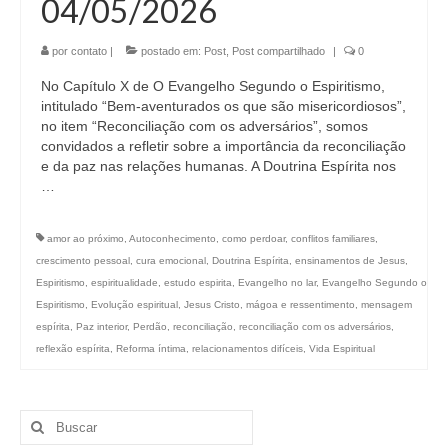
04/05/2026
por
contato
|
postado em:
Post
,
Post compartilhado
|
0
No Capítulo X de O Evangelho Segundo o Espiritismo,
intitulado “Bem-aventurados os que são misericordiosos”,
no item “Reconciliação com os adversários”, somos
convidados a refletir sobre a importância da reconciliação
e da paz nas relações humanas. A Doutrina Espírita nos
…
amor ao próximo
,
Autoconhecimento
,
como perdoar
,
conflitos familiares
,
crescimento pessoal
,
cura emocional
,
Doutrina Espírita
,
ensinamentos de Jesus
,
Espiritismo
,
espiritualidade
,
estudo espirita
,
Evangelho no lar
,
Evangelho Segundo o
Espiritismo
,
Evolução espiritual
,
Jesus Cristo
,
mágoa e ressentimento
,
mensagem
espírita
,
Paz interior
,
Perdão
,
reconciliação
,
reconciliação com os adversários
,
reflexão espírita
,
Reforma íntima
,
relacionamentos difíceis
,
Vida Espiritual
Buscar
por: