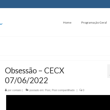
Home
Programação Geral
Obsessão – CECX
07/06/2022
por
contato
|
postado em:
Post
,
Post compartilhado
|
0