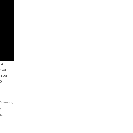
da
o os
ssos
o
 Obsessor
,
o
,
de