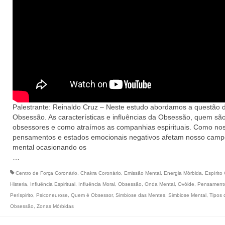
Palestrante: Reinaldo Cruz – Neste estudo abordamos a questão 
Obsessão. As características e influências da Obsessão, quem sã
obsessores e como atraímos as companhias espirituais. Como no
pensamentos e estados emocionais negativos afetam nosso camp
mental ocasionando os
…
Centro de Força Coronário
,
Chakra Coronário
,
Emissão Mental
,
Energia Mórbida
,
Espírito
Histeria
,
Influência Espiritual
,
Influência Moral
,
Obsessão
,
Onda Mental
,
Ovóide
,
Pensament
Períspirito
,
Psiconeurose
,
Quem é Obsessor
,
Simbiose das Mentes
,
Simbiose Mental
,
Tipos 
Obsessão
,
Zonas Mórbidas