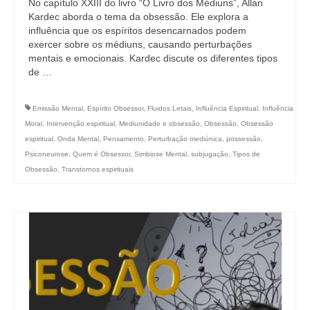
No capítulo XXIII do livro “O Livro dos Médiuns”, Allan
Kardec aborda o tema da obsessão. Ele explora a
influência que os espíritos desencarnados podem
exercer sobre os médiuns, causando perturbações
mentais e emocionais. Kardec discute os diferentes tipos
de …
Emissão Mental
,
Espírito Obsessor
,
Fluidos Letais
,
Influência Espiritual
,
Influência
Moral
,
Intervenção espiritual
,
Mediunidade e obsessão
,
Obsessão
,
Obsessão
espiritual
,
Onda Mental
,
Pensamento
,
Perturbação mediúnica
,
possessão
,
Psiconeurose
,
Quem é Obsessor
,
Simbiose Mental
,
subjugação
,
Tipos de
Obsessão
,
Transtornos espirituais