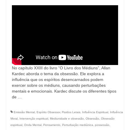
No capítulo XXIII do livro “O Livro dos Médiuns”, Allan
Kardec aborda o tema da obsessão. Ele explora a
influência que os espíritos desencarnados podem
exercer sobre os médiuns, causando perturbações
mentais e emocionais. Kardec discute os diferentes tipos
de …
Emissão Mental
,
Espírito Obsessor
,
Fluidos Letais
,
Influência Espiritual
,
Influência
Moral
,
Intervenção espiritual
,
Mediunidade e obsessão
,
Obsessão
,
Obsessão
espiritual
,
Onda Mental
,
Pensamento
,
Perturbação mediúnica
,
possessão
,