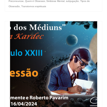
Psiconeurose
,
Quem é Obsessor
,
Simbiose Mental
,
subjugação
,
Tipos de
Obsessão
,
Transtornos espirituais