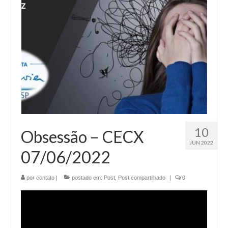
10
Obsessão – CECX
JUN 2022
07/06/2022
por
contato
|
postado em:
Post
,
Post compartilhado
|
0