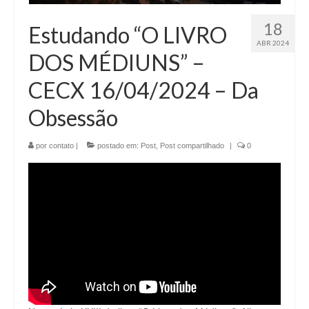
18
Estudando “O LIVRO
ABR 2024
DOS MÉDIUNS” –
CECX 16/04/2024 – Da
Obsessão
por
contato
|
postado em:
Post
,
Post compartilhado
|
0