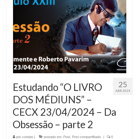
25
Estudando “O LIVRO
ABR 2024
DOS MÉDIUNS” –
CECX 23/04/2024 – Da
Obsessão – parte 2
por
contato
|
postado em:
Post
,
Post compartilhado
|
0