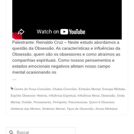
Palestrante: Reinaldo Cruz – Neste estudo abordamos a
questão da Obsessão. As características e influências da
Obsessão, quem são os obsessores e como atraímos as
companhias espirituais. Como nossos pensamentos e
estados emocionais negativos afetam nosso campo
mental ocasionando os
…
Centro de Força Coronário
,
Chakra Coronário
,
Emissão Mental
,
Energia Mórbida
,
Espírito Obsessor
,
Histeria
,
Influência Espiritual
,
Influência Moral
,
Obsessão
,
Onda
Mental
,
Ovóide
,
Pensamento
,
Períspirito
,
Psiconeurose
,
Quem é Obsessor
,
Simbiose das Mentes
,
Simbiose Mental
,
Tipos de Obsessão
,
Zonas Mórbidas
Buscar