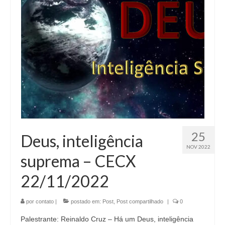
25
Deus, inteligência
NOV 2022
suprema – CECX
22/11/2022
por
contato
|
postado em:
Post
,
Post compartilhado
|
0
Palestrante: Reinaldo Cruz – Há um Deus, inteligência