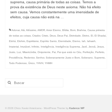
suprema, causa primária de todas as coisas. Temos a
prova da existência de Deus neste axioma: Não há efeito
sem causa. Vemos constantemente uma imensidade de
efeitos, cuja causa não está na …
Adonai
,
Alá
,
Altíssimo
,
AMOR
,
Amor Eterno
,
Bíblia
,
Bom
,
Brahma
,
Causa primeira
de todas as coisas
,
Criador
,
Cristo
,
Deus
,
Deus Pai
,
Divindade
,
Divino
,
El
,
El Shadai
,
Elohá
,
Elohim
,
Espiritismo
,
Espírito Santo
,
Eternidade
,
Eterno
,
Iah
,
Iahweh
,
Imaterial
,
Imutável
,
Infinito
,
Inteligência
,
Inteligência Suprema
,
Javé
,
Jeová
,
Jesus
,
Justo
,
Luz
,
Misericórdia
,
Onipotente
,
Pai
,
Pai que está no Céu
,
Perfeição
,
Perfeito
,
Providência
,
Redentor
,
Senhor
,
Soberanamente Justo e Bom
,
Soberano
,
Supremo
,
Todo Poderoso
,
Único
,
YHVH
,
YHWH
Buscar
por:
© 2026 Chico Xavier Americana - WordPress Theme by
Kadence WP