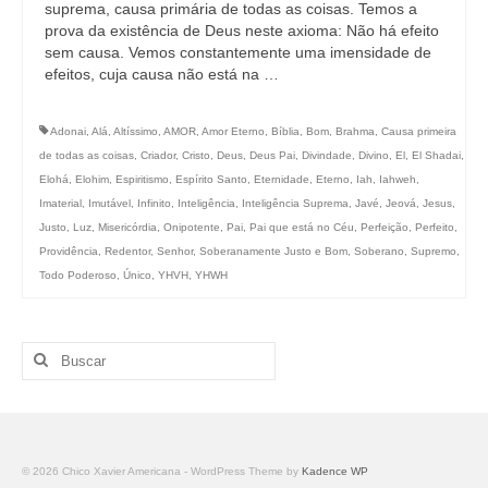
suprema, causa primária de todas as coisas. Temos a
prova da existência de Deus neste axioma: Não há efeito
sem causa. Vemos constantemente uma imensidade de
efeitos, cuja causa não está na …
Adonai
,
Alá
,
Altíssimo
,
AMOR
,
Amor Eterno
,
Bíblia
,
Bom
,
Brahma
,
Causa primeira
de todas as coisas
,
Criador
,
Cristo
,
Deus
,
Deus Pai
,
Divindade
,
Divino
,
El
,
El Shadai
,
Elohá
,
Elohim
,
Espiritismo
,
Espírito Santo
,
Eternidade
,
Eterno
,
Iah
,
Iahweh
,
Imaterial
,
Imutável
,
Infinito
,
Inteligência
,
Inteligência Suprema
,
Javé
,
Jeová
,
Jesus
,
Justo
,
Luz
,
Misericórdia
,
Onipotente
,
Pai
,
Pai que está no Céu
,
Perfeição
,
Perfeito
,
Providência
,
Redentor
,
Senhor
,
Soberanamente Justo e Bom
,
Soberano
,
Supremo
,
Todo Poderoso
,
Único
,
YHVH
,
YHWH
Buscar
por:
© 2026 Chico Xavier Americana - WordPress Theme by
Kadence WP