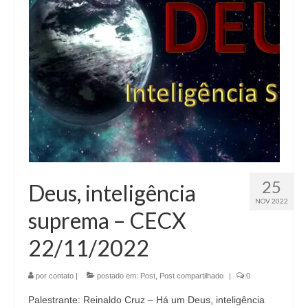
25
Deus, inteligência
NOV 2022
suprema – CECX
22/11/2022
por
contato
|
postado em:
Post
,
Post compartilhado
|
0
Palestrante: Reinaldo Cruz – Há um Deus, inteligência